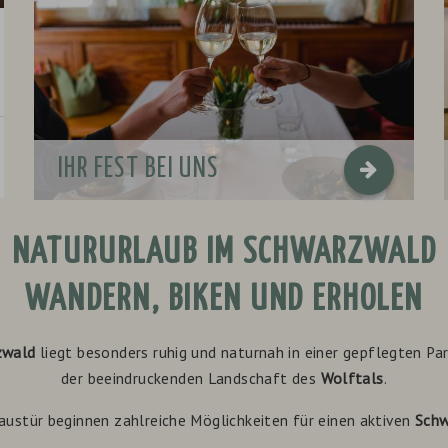
DOPPELZIMMER BERGKRISTALL
AB
€ 140,-
PREIS PRO ZIMMER
AB
€
DIESES ZIMMER IM DETAIL
DIESES
IHR FEST BEI UNS
ALLE ZIMMER SEHEN
ALLE Z
NATURURLAUB IM SCHWARZWALD
WANDERN, BIKEN UND ERHOLEN
zwald
liegt besonders ruhig und naturnah in einer gepflegten P
der beeindruckenden Landschaft des
Wolftals
.
Haustür beginnen zahlreiche Möglichkeiten für einen aktiven
Schw