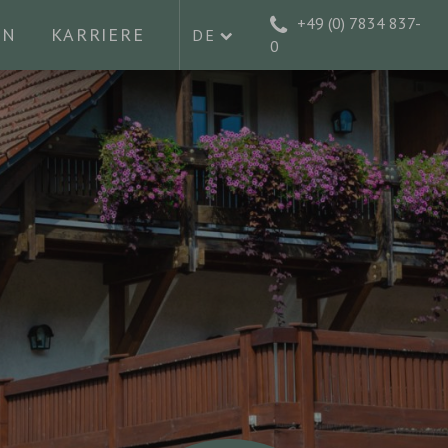
Sprachwahl
+49 (0) 7834 837-
EN
KARRIERE
DE
0
EN
FR