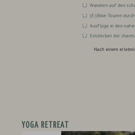
Wandern auf den sch
(E-)Bike-Touren durc
Ausflüge in den nah
Entdecken der charm
Nach einem erlebni
packackge
list
YOGA RETREAT