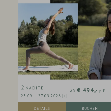
2
NÄCHTE
-
€ 494,-
AB
p.P.
25.09.
-
27.09.2026
DETAILS
BUCHEN