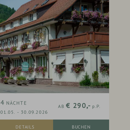
4
NÄCHTE
€ 290,-
AB
p.P.
01.05.
-
30.09.2026
DETAILS
BUCHEN