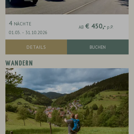
4
NÄCHTE
€ 450,-
AB
p.P.
01.03.
-
31.10.2026
DETAILS
BUCHEN
WANDERN