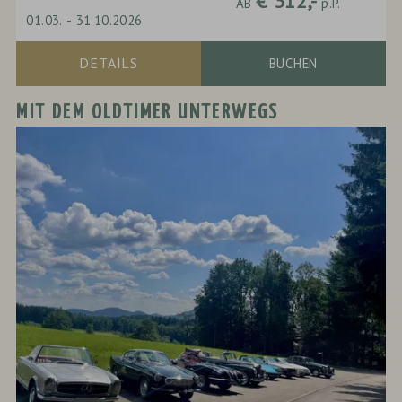
€ 312,-
AB
p.P.
01.03.
-
31.10.2026
DETAILS
BUCHEN
MIT DEM OLDTIMER UNTERWEGS