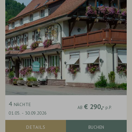
4
NÄCHTE
€ 290,-
AB
p.P.
01.05.
-
30.09.2026
DETAILS
BUCHEN