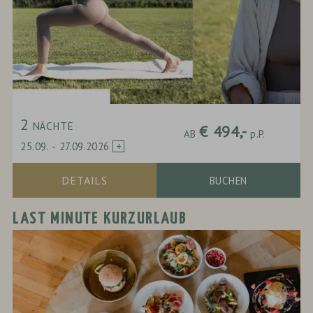
2
NÄCHTE
-
€ 494,-
AB
p.P.
25.09.
-
27.09.2026
DETAILS
BUCHEN
LAST MINUTE KURZURLAUB