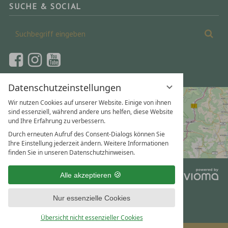
SUCHE & SOCIAL
Suchbegriff
Suc
eingeben
Datenschutzeinstellungen
Wir nutzen Cookies auf unserer Website. Einige von ihnen
sind essenziell, während andere uns helfen, diese Website
und Ihre Erfahrung zu verbessern.
Durch erneuten Aufruf des Consent-Dialogs können Sie
Ihre Einstellung jederzeit ändern. Weitere Informationen
finden Sie in unseren Datenschutzhinweisen.
vi
Alle akzeptieren
Gm
Nur essenzielle Cookies
Übersicht nicht essenzieller Cookies